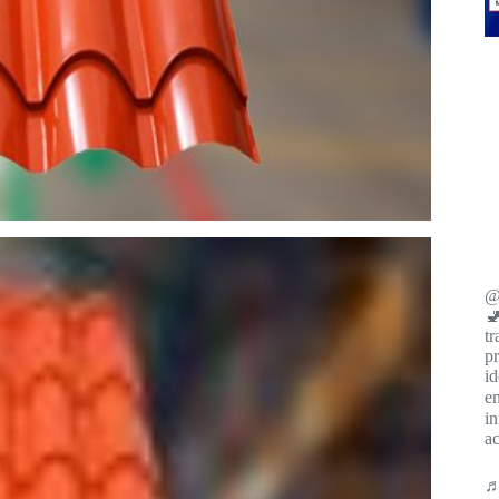
@
🚽
tr
pr
id
e
i
ac
♬