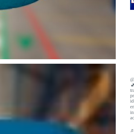
@
🚽
tr
pr
id
e
i
ac
♬