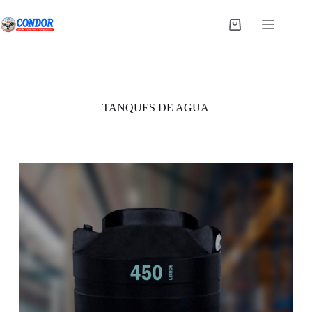
Saltar
al
Carro
contenido
de
compra
TANQUES DE AGUA